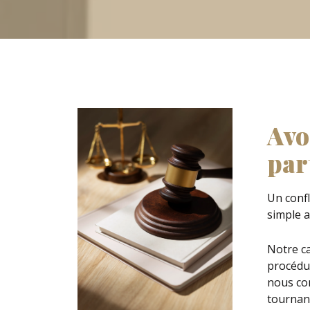
Avo
par
Un confl
simple a
Notre ca
procédur
nous co
tournant