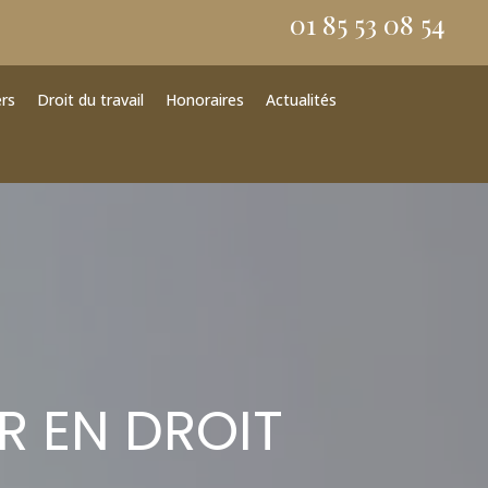
01 85 53 08 54
ers
Droit du travail
Honoraires
Actualités
R EN DROIT