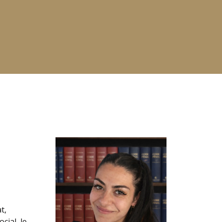
t,
cial, le