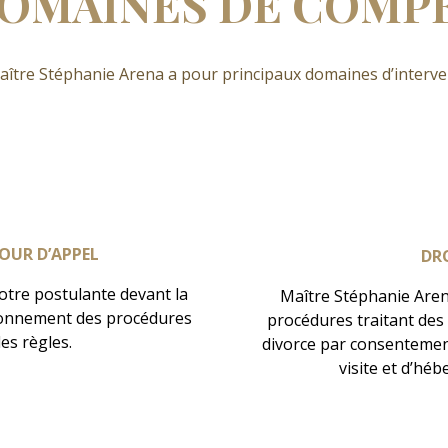
DOMAINES DE COMP
ître Stéphanie Arena a pour principaux domaines d’interven
OUR D’APPEL
DRO
votre postulante devant la
Maître Stéphanie Aren
tionnement des procédures
procédures traitant des a
des règles.
divorce par consentement
visite et d’hé